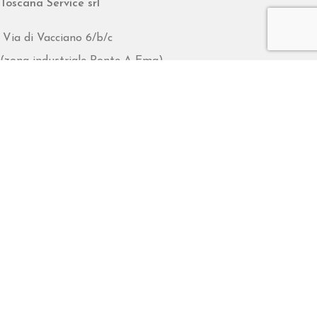
Toscana Service srl
Via di Vacciano 6/b/c
(zona industriale Ponte A Ema)
50012 Bagno a Ripoli (FI)
Tel: 055 641477 - 055 642838
Fax: 055 642302
info@toscanaservicesrl.it
MENU’ RAPIDO
Home
Chi siamo
Prodotti
Blog
PRIVACY