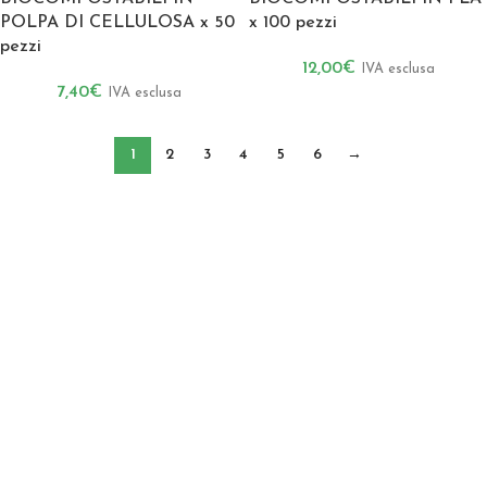
POLPA DI CELLULOSA x 50
x 100 pezzi
pezzi
12,00
€
IVA esclusa
7,40
€
IVA esclusa
1
2
3
4
5
6
→