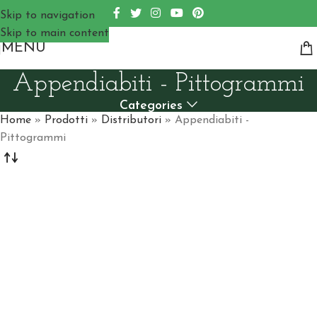
Skip to navigation
Skip to main content
MENU
Appendiabiti - Pittogrammi
Categories
Home
»
Prodotti
»
Distributori
»
Appendiabiti -
Pittogrammi