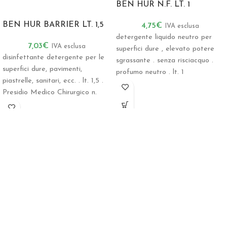
BEN HUR N.F. LT. 1
BEN HUR BARRIER LT. 1,5
4,75
€
IVA esclusa
detergente liquido neutro per
7,03
€
IVA esclusa
superfici dure , elevato potere
disinfettante detergente per le
sgrassante . senza risciacquo .
superfici dure, pavimenti,
profumo neutro . lt. 1
piastrelle, sanitari, ecc. . lt. 1,5 .
CONSEGNA
Presidio Medico Chirurgico n.
18942 CONSEGNA