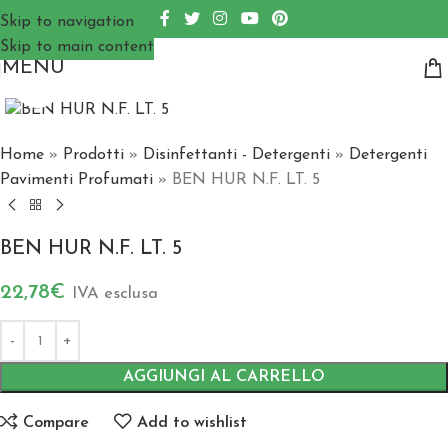
Skip to navigation
Skip to main content
MENU
Click to enlarge
Home
»
Prodotti
»
Disinfettanti - Detergenti
»
Detergenti
Pavimenti Profumati
»
BEN HUR N.F. LT. 5
BEN HUR N.F. LT. 5
22,78
€
IVA esclusa
AGGIUNGI AL CARRELLO
Compare
Add to wishlist