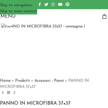
Skip to navigation
Skip to main content
MENU
Click to enlarge
Home
»
Prodotti
»
Accessori - Panni
»
PANNO IN
MICROFIBRA 37×37
PANNO IN MICROFIBRA 37×37