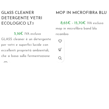
GLASS CLEANER
MOP IN MICROFIBRA BLU
DETERGENTE VETRI
8,65
€
-
15,70
€
ECOLOGICO LT.1
IVA esclusa
mop in microfibra band blu
5,16
€
IVA esclusa
ricambio
GLASS cleaner è un detergente
per vetri e superfici lucide con
eccellenti proprietà ambientali,
che si basa sulla fermentazione
dell’etanolo. Rispettando i cicli
biologici, viene prodotto nel
rispetto della salute, delle
persone e della sicurezza degli
operatori
La straordinaria potenza
detergente di GLASS cleaner
assicura eccellenti prestazioni di
pulizia con sforzi e costi minimi