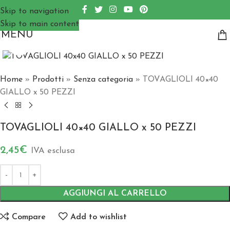
Skip to navigation
Skip to main content
MENU
Click to enlarge
Home
»
Prodotti
»
Senza categoria
»
TOVAGLIOLI 40×40
GIALLO x 50 PEZZI
TOVAGLIOLI 40×40 GIALLO x 50 PEZZI
2,45
€
IVA esclusa
AGGIUNGI AL CARRELLO
Compare
Add to wishlist