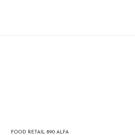
FOOD RETAIL 890 ALFA
FORCE LT. 5