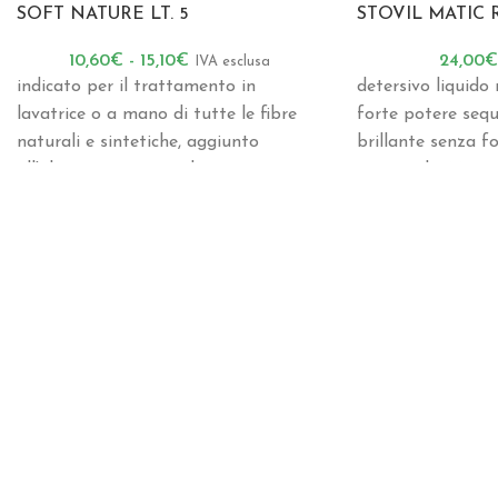
SOFT NATURE LT. 5
STOVIL MATIC R
10,60
€
-
15,10
€
24,00
IVA esclusa
indicato per il trattamento in
detersivo liquido 
lavatrice o a mano di tutte le fibre
forte potere sequ
naturali e sintetiche, aggiunto
brillante senza fo
all'ultimo risciacquo, dona ai capi
posate. .lt. 20
trattati un delicato profumo di
lavanda .lt. 5