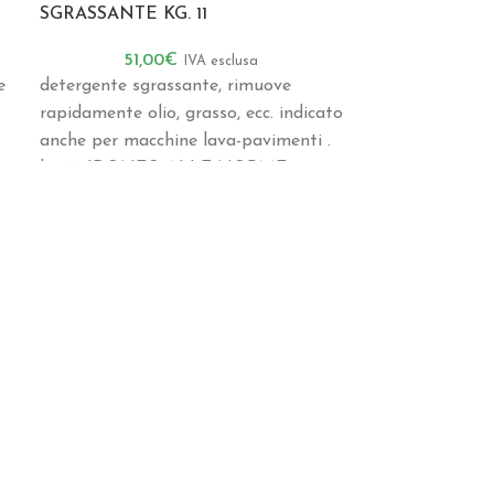
SGRASSANTE KG. 11
SGRASSANTE
51,00
€
27,7
IVA esclusa
e
detergente sgrassante, rimuove
detergente liq
rapidamente olio, grasso, ecc. indicato
elimina lo spor
anche per macchine lava-pavimenti .
superfici . lt. 
kg. 11 .IDONEO ALLE NORME
H.A.C.C.P.