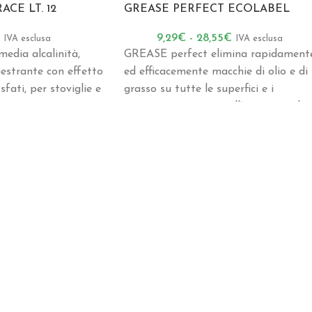
ACE LT. 12
GREASE PERFECT ECOLABEL
€
9,29
€
-
28,55
€
IVA esclusa
IVA esclusa
media alcalinità,
GREASE perfect elimina rapidament
estrante con effetto
ed efficacemente macchie di olio e di
sfati, per stoviglie e
grasso su tutte le superfici e i
pavimenti resistenti all’acqua e agli
alcali. Grazie alla sua alcalinità lieve,
può essere utilizzato su più superfici,
mantenendo un’elevata azione
sgrassante
Oltre a migliorare la sicurezza sul
lavoro, GREASE perfect raggiunge
ottimi risultati se utilizzato in
presenza di sporco incrostato, in
particolare su piani di cottura e grill
Privo di profumo
Disponibile anche nella versione