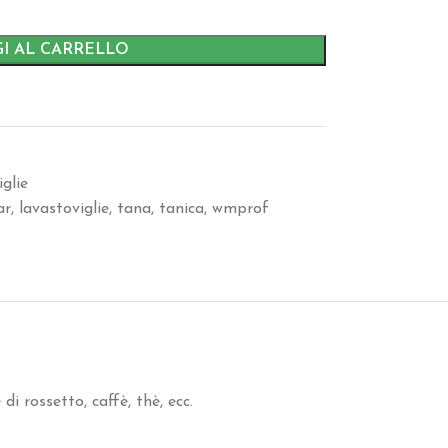
I AL CARRELLO
glie
ar
,
lavastoviglie
,
tana
,
tanica
,
wmprof
i rossetto, caffè, thè, ecc.