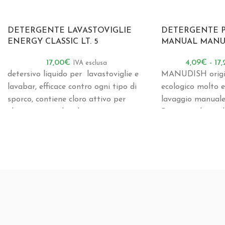
DETERGENTE LAVASTOVIGLIE
DETERGENTE P
ENERGY CLASSIC LT. 5
MANUAL MANU
17,00
€
4,09
€
-
17
IVA esclusa
detersivo liquido per lavastoviglie e
MANUDISH origin
lavabar, efficace contro ogni tipo di
ecologico molto ef
sporco, contiene cloro attivo per
lavaggio manuale 
eliminare macchie di rossetto,
Rispettando i cicli
prodotto nel rispe
delle persone e de
operatori
Oltre a migliorare
lavoro, la sua com
pelle è clinicamen
MANUDISH origina
bassi dosaggi