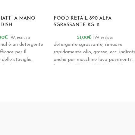
IATTI A MANO
FOOD RETAIL 890 ALFA
DISH
SGRASSANTE KG. 11
,20
€
51,00
€
IVA esclusa
IVA esclusa
al è un detergente
detergente sgrassante, rimuove
ficace per il
rapidamente olio, grasso, ecc. indicat
delle stoviglie.
anche per macchine lava-pavimenti .
 biologici, viene
kg. 11 .IDONEO ALLE NORME
tto della salute,
H.A.C.C.P.
lla sicurezza degli
 la sicurezza sul
patibilità sulla
te testato;
l è efficace già a