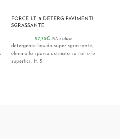
FORCE LT. 5 DETERG PAVIMENTI
LAVA BRILL
SGRASSANTE
LAVASTOVIGLI
27,75
€
19,2
IVA esclusa
detergente liquido super sgrassante,
brillantante li
o
elimina lo sporco ostinato su tutte le
lavastoviglie e
superfici . lt. 5
professionali,
impedisce la f
calcaree e film