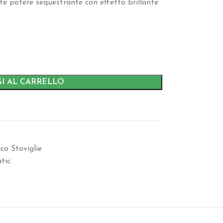
rte potere sequestrante con effetto brillante
I AL CARRELLO
o Stoviglie
tic