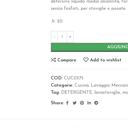
detersivo liquido media alcalinità, fo
senza fosfati, per stoviglie e posate.
.lt. 20
AGGIUNG
Compare
Add to wishlist
COD:
CUC0575
Categorie:
Cucina
,
Lavaggio Meccanic
Tag:
DETERGENTE
,
lavastoviglie
,
ma
Share: